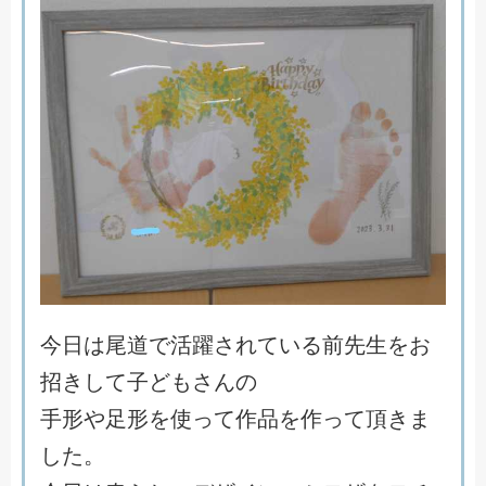
今
日
は
尾
道
で
活
躍
さ
れ
て
い
る
前
先
生
を
お
招
き
し
て
子
ど
も
さ
ん
の
手
形
や
足
形
を
使
っ
て
作
品
を
作
っ
て
頂
き
ま
し
た
。