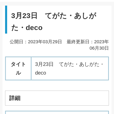
3月23日 てがた・あしが
た・deco
公開日：2023年03月29日 最終更新日：2023年
06月30日
タイト
3
月
2
3
日
て
が
た
・
あ
し
が
た
・
ル
d
e
c
o
詳細