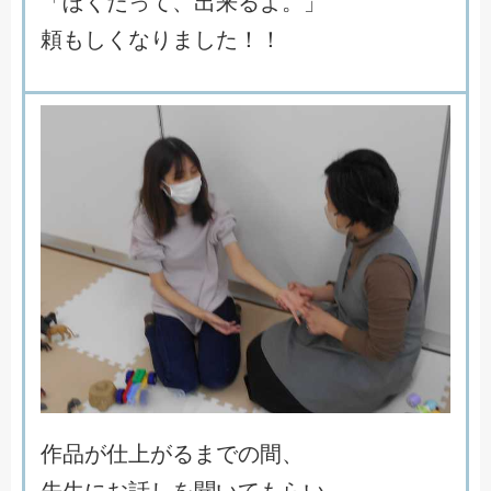
「
ぼ
く
だ
っ
て
、
出
来
る
よ
。
」
頼
も
し
く
な
り
ま
し
た
！
！
作
品
が
仕
上
が
る
ま
で
の
間
、
先
生
に
お
話
し
を
聞
い
て
も
ら
い