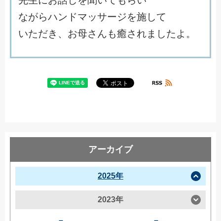
な
が
ら
ハ
ン
ド
マ
ッ
サ
ー
ジ
を
施
し
て
い
た
だ
き
、
お
母
さ
ん
も
癒
さ
れ
ま
し
た
よ
。
アーカイブ
2025年
2023年