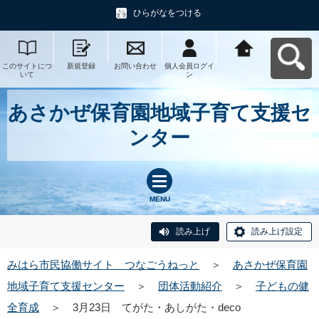
ひらがなをつける
このサイトにつ
新規登録
お問い合わせ
個人会員ログイ
みはら市民協働
いて
ン
サイト つなご
うねっとへ戻る
あさかぜ保育園地域子育て支援セ
ンター
MENU
読み上げ
読み上げ設定
みはら市民協働サイト つなごうねっと
＞
あさかぜ保育園
地域子育て支援センター
＞
団体活動紹介
＞
子どもの健
全育成
＞
3月23日 てがた・あしがた・deco