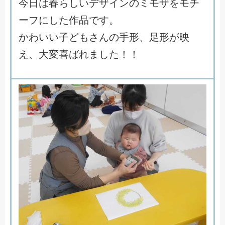
今
日
は
春
ら
し
い
デ
ザ
イ
ン
の
ミ
モ
ザ
を
モ
チ
ー
フ
に
し
た
作
品
で
す
。
か
わ
い
い
子
ど
も
さ
ん
の
手
形
、
足
形
が
映
え
、
大
変
喜
ば
れ
ま
し
た
！
！