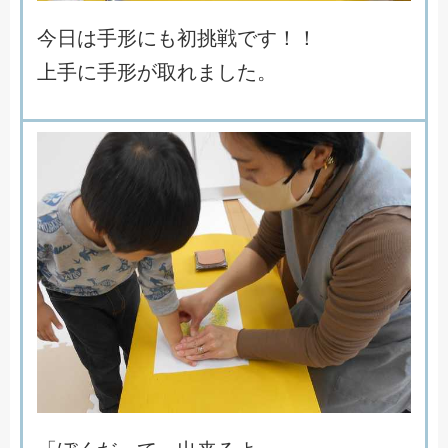
今
日
は
手
形
に
も
初
挑
戦
で
す
！
！
上
手
に
手
形
が
取
れ
ま
し
た
。