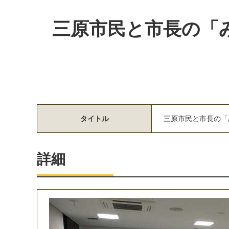
三原市民と市長の「
タイトル
三
原
市
民
と
市
長
の
「
詳細