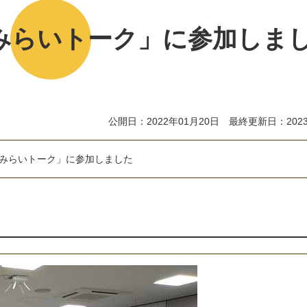
みらいトーク」に参加しま
公開日：2022年01月20日 最終更新日：2023
み
ら
い
ト
ー
ク
」
に
参
加
し
ま
し
た