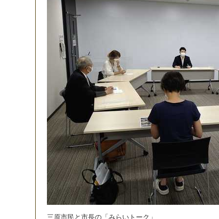
三
原
市
民
と
市
長
の
「
み
ら
い
ト
ー
ク
」