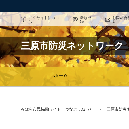
サイト内検索
このサイトについ
新規登
お問い合
て
録
せ
三原市防災ネットワーク
ホーム
みはら市民協働サイト つなごうねっと
＞
三原市防災