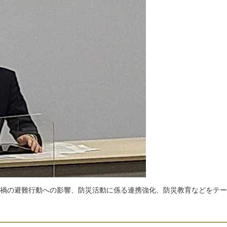
禍
の
避
難
行
動
へ
の
影
響
、
防
災
活
動
に
係
る
連
携
強
化
、
防
災
教
育
な
ど
を
テ
ー