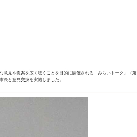
な
意
見
や
提
案
を
広
く
聴
く
こ
と
を
目
的
に
開
催
さ
れ
る
「
み
ら
い
ト
ー
ク
」
（
第
市
長
と
意
見
交
換
を
実
施
し
ま
し
た
。