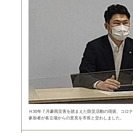
Ｈ
3
0
年
７
月
豪
雨
災
害
を
踏
ま
え
た
防
災
活
動
の
現
状
、
コ
ロ
ナ
参
加
者
が
各
立
場
か
ら
の
意
見
を
市
長
と
交
わ
し
ま
し
た
。