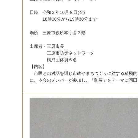
日
時
令
和
３
年
1
0
月
８
日
(
金
)
1
8
時
0
0
分
か
ら
1
9
時
3
0
分
ま
で
場
所
三
原
市
役
所
本
庁
舎
３
階
出
席
者
・
三
原
市
長
・
三
原
市
防
災
ネ
ッ
ト
ワ
ー
ク
構
成
団
体
員
６
名
【
内
容
】
市
民
と
の
対
話
を
通
じ
市
政
や
ま
ち
づ
く
り
に
対
す
る
積
極
的
に
、
本
会
の
メ
ン
バ
ー
が
参
加
し
、
「
防
災
」
を
テ
ー
マ
に
岡
田