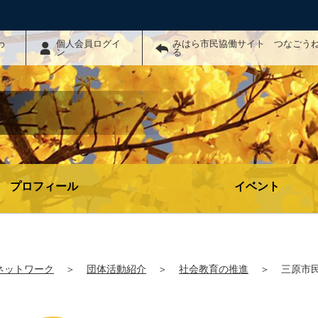
わ
個人会員ログイ
みはら市民協働サイト つなごう
ン
る
プロフィール
イベント
ネットワーク
＞
団体活動紹介
＞
社会教育の推進
＞
三原市