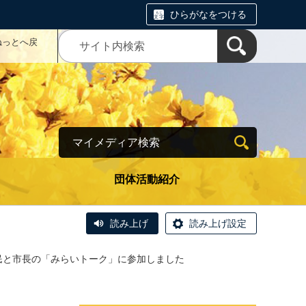
ひらがなをつける
ねっとへ戻
マイメディア検索
団体活動紹介
読み上げ
読み上げ設定
民と市長の「みらいトーク」に参加しました