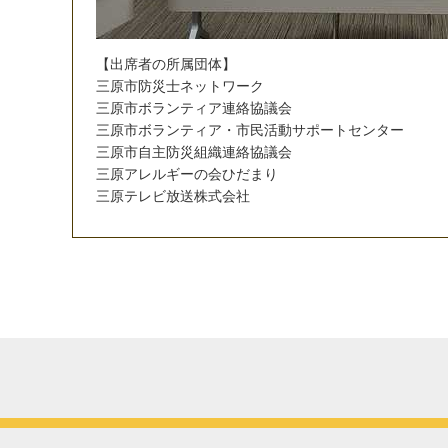
【
出
席
者
の
所
属
団
体
】
三
原
市
防
災
士
ネ
ッ
ト
ワ
ー
ク
三
原
市
ボ
ラ
ン
テ
ィ
ア
連
絡
協
議
会
三
原
市
ボ
ラ
ン
テ
ィ
ア
・
市
民
活
動
サ
ポ
ー
ト
セ
ン
タ
ー
三
原
市
自
主
防
災
組
織
連
絡
協
議
会
三
原
ア
レ
ル
ギ
ー
の
会
ひ
だ
ま
り
三
原
テ
レ
ビ
放
送
株
式
会
社