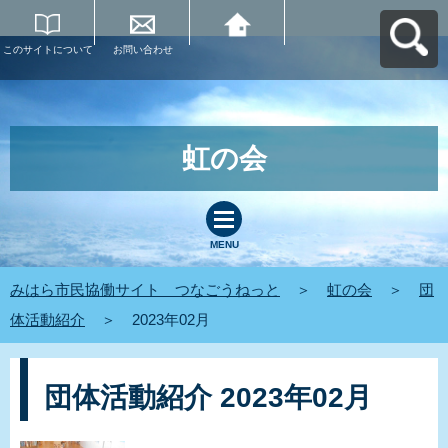
このサイトについて
お問い合わせ
みはら市民協働サイ
ト つなごうねっと
へ戻る
虹の会
MENU
みはら市民協働サイト つなごうねっと
＞
虹の会
＞
団
体活動紹介
＞
2023年02月
団体活動紹介 2023年02月