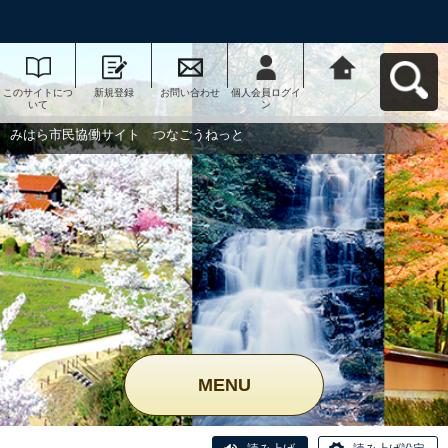
このサイトにつ
新規登録
お問い合わせ
個人会員ログイ
みはら市民協働
いて
ン
サイト つなご
うねっとへ戻る
みはら市民協働サイト つなごうねっと
MENU