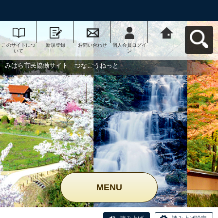
このサイトにつ
新規登録
お問い合わせ
個人会員ログイ
みはら市民協働
いて
ン
サイト つなご
うねっとへ戻る
みはら市民協働サイト つなごうねっと
MENU