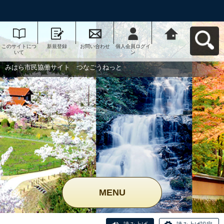
このサイトにつ
新規登録
お問い合わせ
個人会員ログイ
みはら市民協働
いて
ン
サイト つなご
うねっとへ戻る
みはら市民協働サイト つなごうねっと
MENU