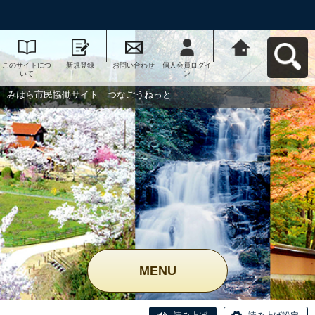
このサイトにつ
新規登録
お問い合わせ
個人会員ログイ
みはら市民協働
いて
ン
サイト つなご
うねっとへ戻る
みはら市民協働サイト つなごうねっと
MENU