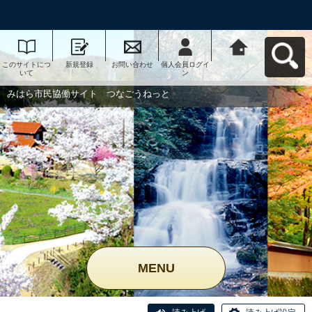
このサイトにつ
新規登録
お問い合わせ
個人会員ログイ
みはら市民協働
いて
ン
サイト つなご
うねっとへ戻る
みはら市民協働サイト つなごうねっと
MENU