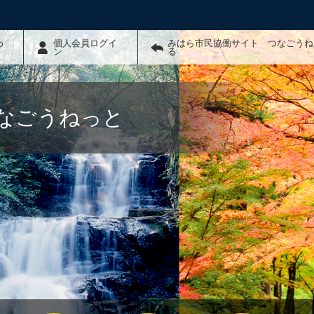
わ
個人会員ログイ
みはら市民協働サイト つなごうね
ン
る
なごうねっと