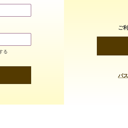
ご
する
パ