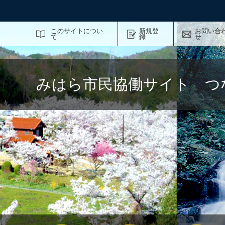
サイト内検索
このサイトについ
新規登
お問い合
て
録
せ
みはら市民協働サイト つ