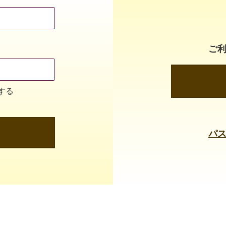
ご
する
パ