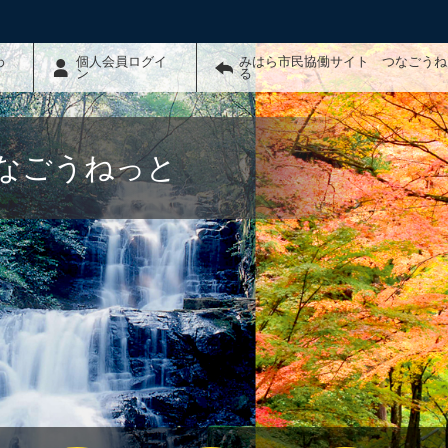
わ
個人会員ログイ
みはら市民協働サイト つなごうね
ン
る
なごうねっと