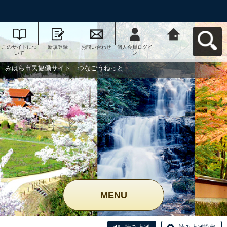
このサイトにつ
新規登録
お問い合わせ
個人会員ログイ
みはら市民協働
いて
ン
サイト つなご
うねっとへ戻る
みはら市民協働サイト つなごうねっと
MENU