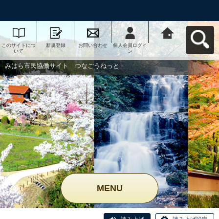
このサイトにつ
新規登録
お問い合わせ
個人会員ログイ
みはら市民協働
いて
ン
サイト つなご
うねっとへ戻る
みはら市民協働サイト つなごうねっと
MENU