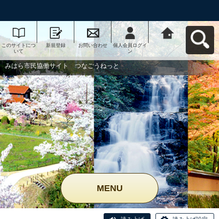
このサイトにつ
新規登録
お問い合わせ
個人会員ログイ
みはら市民協働
いて
ン
サイト つなご
うねっとへ戻る
みはら市民協働サイト つなごうねっと
MENU