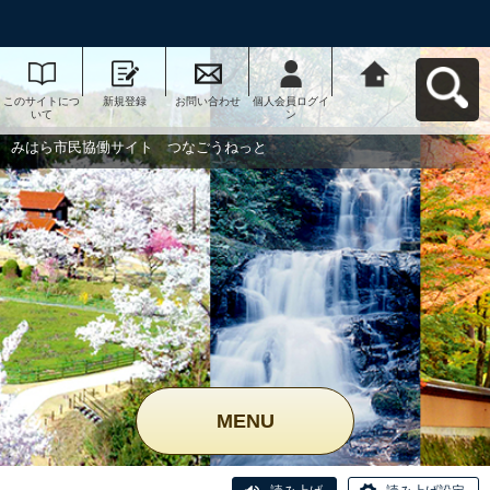
このサイトにつ
新規登録
お問い合わせ
個人会員ログイ
みはら市民協働
いて
ン
サイト つなご
うねっとへ戻る
みはら市民協働サイト つなごうねっと
MENU