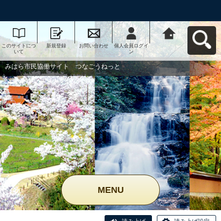
このサイトにつ
新規登録
お問い合わせ
個人会員ログイ
みはら市民協働
いて
ン
サイト つなご
うねっとへ戻る
みはら市民協働サイト つなごうねっと
MENU