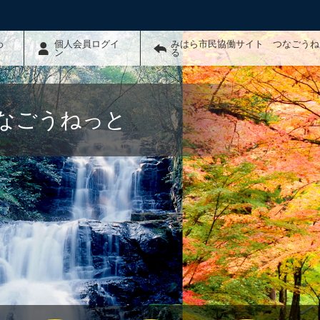
わ
個人会員ログイ
みはら市民協働サイト つなごうね
ン
る
なごうねっと