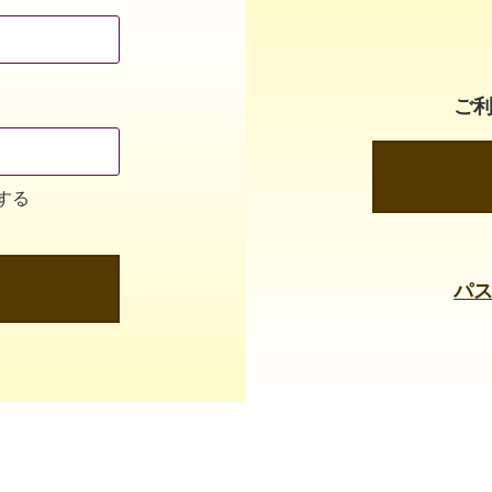
ご
する
パ