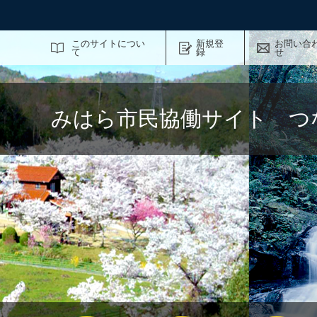
サイト内検索
このサイトについ
新規登
お問い合
て
録
せ
みはら市民協働サイト つ